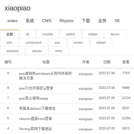
xiaopiao
index
系统
CMS
Rhymix
下载
业务
XE
tip
module
addon
widget
layout
全部
skin
component
pve
centos
debian
windows
ubuntu
other
编号
标题
作者
日期
查看
pve虚拟机windows占用内存高的
9
xiaopiao
2023.07.06
7763
解决方案
pve只允许指定ip登录
8
xiaopiao
2023.07.06
8488
pve禁止使用swap
7
xiaopiao
2023.07.05
11724
老版本debian下载地址
6
xiaopiao
2023.07.05
5547
ubunto直接root登录
5
xiaopiao
2023.07.05
11255
Ventoy官网下载地址
4
xiaopiao
2023.07.05
8073