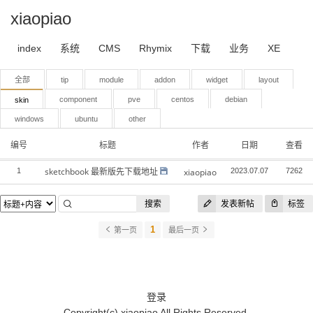
xiaopiao
index
系统
CMS
Rhymix
下载
业务
XE
全部
tip
module
addon
widget
layout
component
pve
centos
debian
skin
windows
ubuntu
other
编号
标题
作者
日期
查看
sketchbook 最新版先下载地址
1
xiaopiao
2023.07.07
7262
搜索
发表新帖
标签
1
第一页
最后一页
登录
Copyright(c)
xiaopiao
All Rights Reserved.