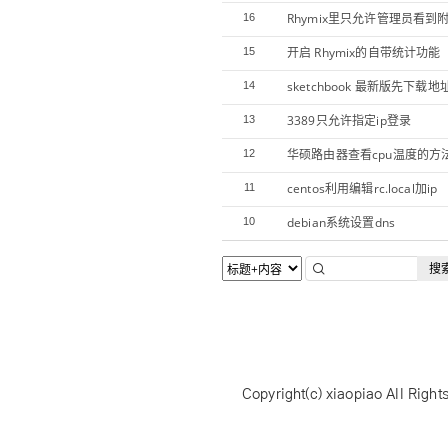
Rhymix里只允许管理员看到
16
开启 Rhymix的自带统计功能
15
sketchbook 最新版先下载地
14
3389只允许指定ip登录
13
华硕路由器查看cpu温度的方
12
centos利用编辑rc.local加ip
11
debian系统设置dns
10
搜
Copyright(c)
xiaopiao
All Right