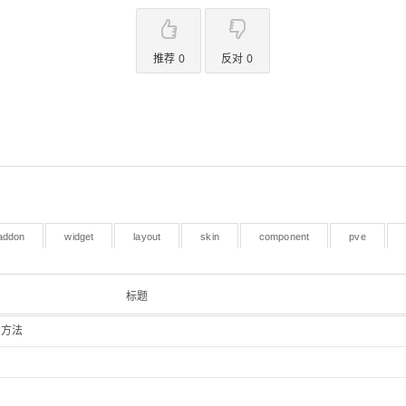
推荐 0
反对 0
addon
widget
layout
skin
component
pve
标题
的方法